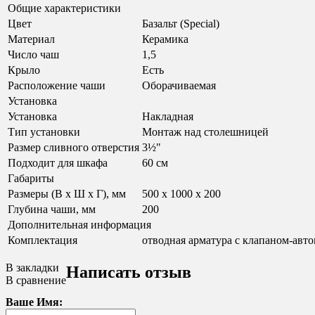
Общие характеристики
Цвет
Базальт (Special)
Материал
Керамика
Число чаш
1,5
Крыло
Есть
Расположение чаши
Оборачиваемая
Установка
Установка
Накладная
Тип установки
Монтаж над столешницей
Размер сливного отверстия
3½"
Подходит для шкафа
60 см
Габариты
Размеры (В х Ш х Г), мм
500 x 1000 x 200
Глубина чаши, мм
200
Дополнительная информация
Комплектация
отводная арматура с клапаном-автом
В закладки
Написать отзыв
В сравнение
Ваше Имя: