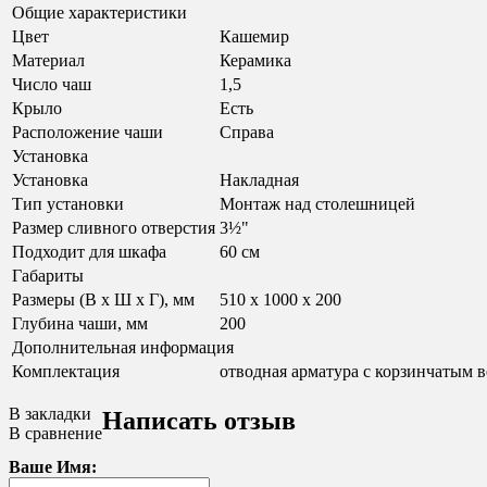
Общие характеристики
Цвет
Кашемир
Материал
Керамика
Число чаш
1,5
Крыло
Есть
Расположение чаши
Справа
Установка
Установка
Накладная
Тип установки
Монтаж над столешницей
Размер сливного отверстия
3½"
Подходит для шкафа
60 см
Габариты
Размеры (В х Ш х Г), мм
510 x 1000 x 200
Глубина чаши, мм
200
Дополнительная информация
Комплектация
отводная арматура с корзинчатым ве
В закладки
Написать отзыв
В сравнение
Ваше Имя: