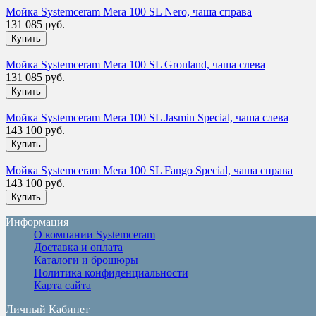
Мойка Systemceram Mera 100 SL Nero, чаша справа
131 085 руб.
Мойка Systemceram Mera 100 SL Gronland, чаша слева
131 085 руб.
Мойка Systemceram Mera 100 SL Jasmin Special, чаша слева
143 100 руб.
Мойка Systemceram Mera 100 SL Fango Special, чаша справа
143 100 руб.
Информация
О компании Systemceram
Доставка и оплата
Каталоги и брошюры
Политика конфиденциальности
Карта сайта
Личный Кабинет