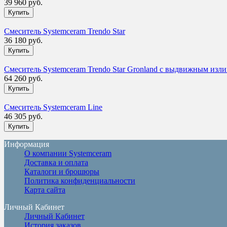
39 960 руб.
Смеситель Systemceram Trendo Star
36 180 руб.
Смеситель Systemceram Trendo Star Gronland с выдвижным изл
64 260 руб.
Смеситель Systemceram Line
46 305 руб.
Информация
О компании Systemceram
Доставка и оплата
Каталоги и брошюры
Политика конфиденциальности
Карта сайта
Личный Кабинет
Личный Кабинет
История заказов