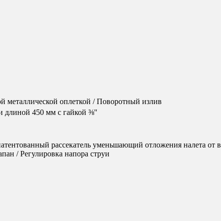
й металлической оплеткой / Поворотный излив
длиной 450 мм с гайкой ⅜''
патентованный рассекатель уменьшающий отложения налета от в
пан / Регулировка напора струи