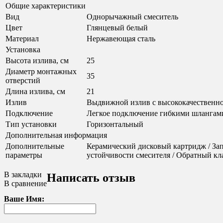
Общие характеристики
Вид
Однорычажный смеситель
Цвет
Глянцевый белый
Материал
Нержавеющая сталь
Установка
Высота излива, см
25
Диаметр монтажных
35
отверстий
Длина излива, см
21
Излив
Выдвижной излив с высококачественно
Подключение
Легкое подключение гибкими шлангами 
Тип установки
Горизонтальный
Дополнительная информация
Дополнительные
Керамический дисковый картридж / За
параметры
устойчивости смесителя / Обратный кла
В закладки
Написать отзыв
В сравнение
Ваше Имя: